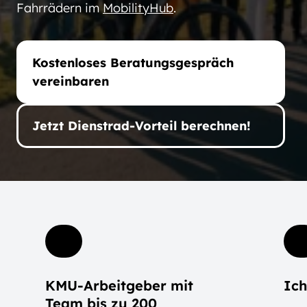
Fahrrädern im
MobilityHub
.
Kostenloses Beratungsgespräch
vereinbaren
Jetzt Dienstrad-Vorteil berechnen!
KMU-Arbeitgeber mit
Ich
Team bis zu 200