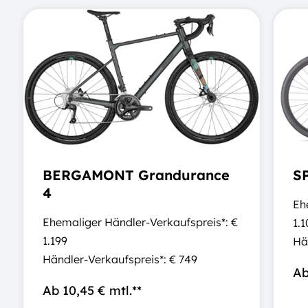
BERGAMONT Grandurance
SP
4
Eh
Ehemaliger Händler-Verkaufspreis*: €
1.
1.199
Hä
Händler-Verkaufspreis*: € 749
Ab
Ab 10,45 € mtl.**