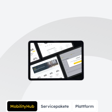
MobilityHub
Servicepakete
Plattform