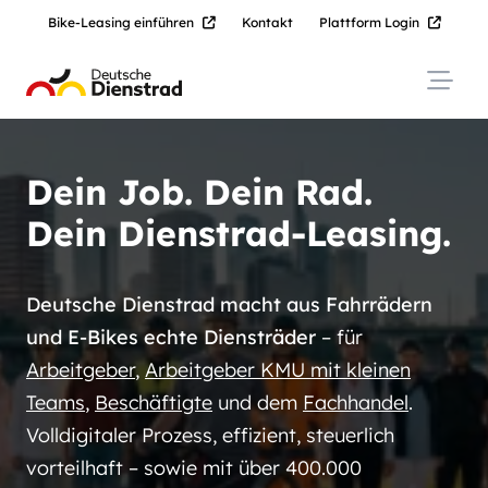
Bike-Leasing einführen
Kontakt
Plattform Login
Navig
Dein J ob. Dein Rad.
Dein Dienstrad-Leasing.
Deutsche Dienstrad macht aus Fahrrädern
und E-Bikes echte Diensträder
– für
Arbeitgeber
,
Arbeitgeber KMU mit kleinen
Teams
,
Beschäftigte
und dem
Fachhandel
.
Volldigitaler Prozess, effizient, steuerlich
vorteilhaft – sowie mit über 400.000