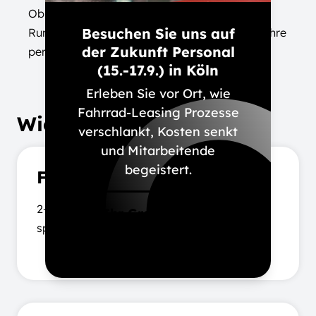
Ob morgens zur Arbeit oder abends zum
Besuchen Sie uns auf
Runterkommen: Ihr Dienstrad ist perfekt für Ihre
der Zukunft Personal
persönlich mobile Auszeit.
(15.-17.9.) in Köln
Erleben Sie vor Ort, wie
Fahrrad-Leasing Prozesse
Wie oft sollen Sie radeln?
verschlankt, Kosten senkt
und Mitarbeitende
begeistert.
Für Anfänger
:
2–3x pro Woche à 30–45 Minuten reichen für
Ihr Gratis-Ticket
spürbare Effekte
anfordern