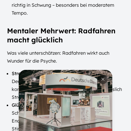
richtig in Schwung – besonders bei moderatem
Tempo.
Mentaler Mehrwert: Radfahren
macht glücklich
Was viele unterschätzen: Radfahren wirkt auch
Wunder für die Psyche.
Stressabbau pur
Der gleichmäßige Bewegungsrhythmus,
kombiniert mit frischer Luft, reduziert nachweislich
Stresshormone wie Cortisol.
Glückshormone satt
Schon eine halbe Stunde Radfahren setzt
Endorphine frei – ein natürlicher
Stimmungsaufheller.