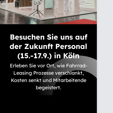
Deutsche Dienstrad
d-
Wer ist Deutsche Dienstrad
Familiengeschichte
Besuchen Sie uns auf
Verantwortung
der Zukunft Personal
Magazin
Karriere
(15.-17.9.) in Köln
lagen
Ausbildung
Erleben Sie vor Ort, wie Fahrrad-
schland
Leasing Prozesse verschlankt,
Presse
Kosten senkt und Mitarbeitende
2026
Newsletter
begeistert.
Ihr Gratis-Ticket anfordern