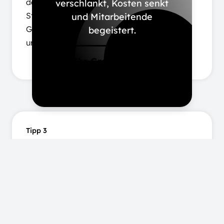
der Fitnessstudiogebühr, Lauftreffs,
verschlankt, Kosten senkt
Stressprävention, Resilienzstärkung oder
und Mitarbeitende
Gesundheitschecks. Die Bandbreite ist bunt
begeistert.
und groß.
Ihr Gratis-Ticket
anfordern
Tipp 3
Ergonomie und
Arbeitssicherheit am
Arbeitsplatz.
Ein besonderes Augenmerk muss, egal an
welchem Arbeitsplatz und Arbeitsort, auf die