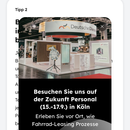
Tipp 2
Bunte Angebotspalette für
individuelle Bedürfnisse
bieten.
Jeder Betrieb hat unterschiedliche
Belastungskurven auf seinen Mitarbeitenden
und deren verschiedene Rollen als auch
Tätigkeiten im Unternehmen. Vielfältige
Angebote zur Förderung des Wohlbefindens
Besuchen Sie uns auf
und der Gesundheit sprechen das gesamte
der Zukunft Personal
Team in verschiedenen Bereichen an, sodass
(15.-17.9.) in Köln
jeder sich selbst ein zugeschnittenes
Programm erstellen und nutzen kann. Vom
Erleben Sie vor Ort, wie
betrieblichen Yoga-Kurs über die Förderung
Fahrrad-Leasing Prozesse