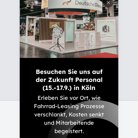
Wer ist Deutsche Dienstrad
Familiengeschichte
Verantwortung
Karriere
Ausbildung
Besuchen Sie uns auf
Presse
der Zukunft Personal
Newsletter
(15.-17.9.) in Köln
Erleben Sie vor Ort, wie
Fahrrad-Leasing Prozesse
Kontakt
verschlankt, Kosten senkt
und Mitarbeitende
Impressum
begeistert.