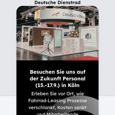
Deutsche Dienstrad
Wer ist Deutsche Dienstrad
Familiengeschichte
Verantwortung
Karriere
Ausbildung
Besuchen Sie uns auf
Presse
der Zukunft Personal
Newsletter
(15.-17.9.) in Köln
Erleben Sie vor Ort, wie
Fahrrad-Leasing Prozesse
Kontakt
verschlankt, Kosten senkt
und Mitarbeitende