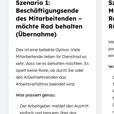
Szenario 1:
S
Beschäftigungsende
M
des Mitarbeitenden –
R
möchte Rad behalten
R
(Übernahme)
We
pa
Das ist eine beliebte Option. Viele
ei
Mitarbeitende lieben ihr Dienstrad so
sehr, dass sie es behalten möchten. Es
Wa
spielt keine Rolle, ob durch Sie oder
den Arbeitnehmenden das
Arbeitsverhältnis beendet wird.
Was passiert genau:
Der Arbeitgeber meldet den Austritt
einfach und bequem über das