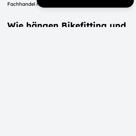
Fachhandel nach.
Wie hängen Bikefitting und
Fahrrad-Leasing
zusammen?
Hier wird es richtig clever: Mit einem Dienstrad-
Leasingmodell sparen Sie gegenüber dem
Direktkauf bis zu 40 %. Diese Ersparnis können Sie
direkt in ein Bikefitting investieren.
Bikefitting Rechenbeispiel:
E-Bike Listenpreis: 3.000 €
Durchschnittliches Monatsbruttogehalt von ca.
4.400 Euro