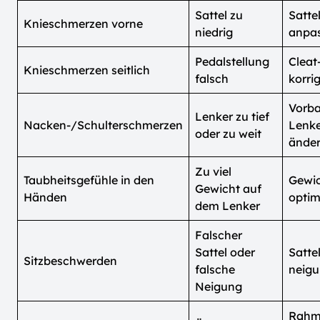
Sattel zu
Satte
Knieschmerzen vorne
niedrig
anpa
Pedalstellung
Cleat
Knieschmerzen seitlich
falsch
korri
Vorb
Lenker zu tief
Nacken-/Schulterschmerzen
Lenk
oder zu weit
ände
Zu viel
Taubheitsgefühle in den
Gewic
Gewicht auf
Händen
optim
dem Lenker
Falscher
Sattel oder
Satte
Sitzbeschwerden
falsche
neig
Neigung
Rahm