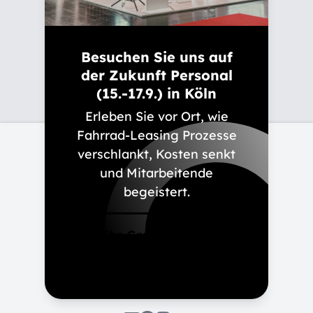
Ausbildung
Besuchen Sie uns auf
Presse
der Zukunft Personal
Newsletter
(15.-17.9.) in Köln
Erleben Sie vor Ort, wie
Fahrrad-Leasing Prozesse
Kontakt
verschlankt, Kosten senkt
und Mitarbeitende
Impressum
begeistert.
Datenschutz
Ihr Gratis-Ticket
Cookie-Einstellungen
anfordern
Barrierefreiheit